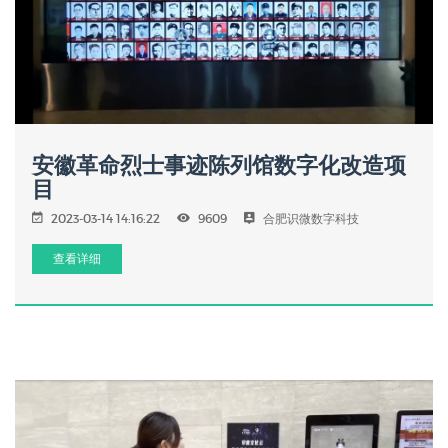
安徽革命烈士事迹陈列馆数字化改造项
目
2023-03-14 14:16:22
9609
合肥识微数字科技
查看详细