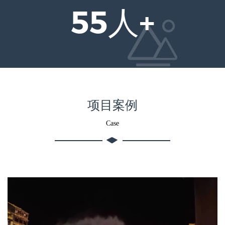
67
人+
项目案例
Case