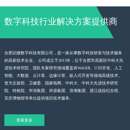
数字科技行业解决方案提供商
合肥识微数字科技有限公司，是一家从事数字科技研发与技术服务
的高新技术企业。 公司成立于2013年，位于合肥市高新区中科大先
进技术研究院，团队专家研究领域覆盖有WebXR、U3D开发、⼈⼯
智能、⼤数据、云计算、边缘计算、嵌⼊式开发等领域⾼级技术。
曾为文旅部、卫健委、国家电网、中科大、中科大先进技术研究
院、特检院、华润集团、祥源集团、浪潮集团、渡江战役纪念馆、
安庆博物馆等单位提供项目技术服务。
查看更多