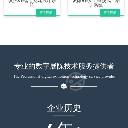
识微XR智慧党建展厅系
识微VR安全驾驶线上培
统
训系统
查看详细
查看详细
专业的数字展陈技术服务提供者
The Professional digital exhibition technology service provider
企业历史