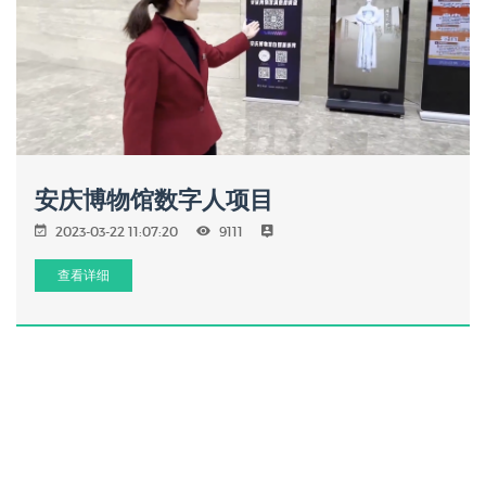
安庆博物馆数字人项目
2023-03-22 11:07:20
9111
查看详细