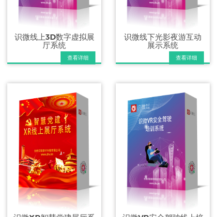
识微线上3D数字虚拟展
识微线下光影夜游互动
厅系统
展示系统
查看详细
查看详细