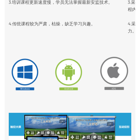
3.培训课程更新速度慢，学员无法掌握最新安监技术。
3.采
程内
4.传统课程较为严肃，枯燥，缺乏学习兴趣。
4.
力。