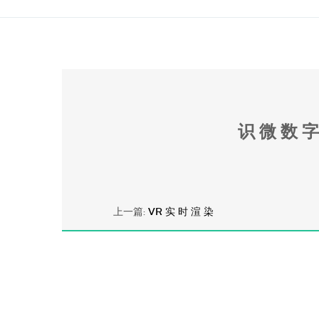
识 微 数 字
上一篇:
VR 实 时 渲 染