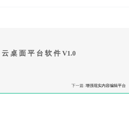
 云 桌 面 平 台 软 件 V1.0
下一篇:
增强现实内容编辑平台